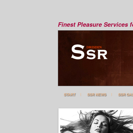
Finest Pleasure Services 
START
SSR NEWS
SSR GA