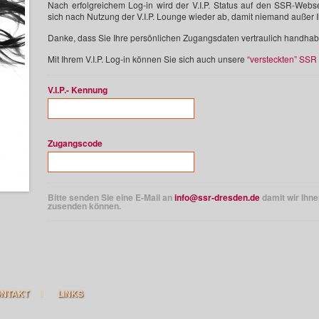
Nach erfolgreichem Log-in wird der V.I.P. Status auf den SSR-Webse
sich nach Nutzung der V.I.P. Lounge wieder ab, damit niemand außer 
Danke, dass Sie Ihre persönlichen Zugangsdaten vertraulich handhab
Mit Ihrem V.I.P. Log-in können Sie sich auch unsere
“versteckten” SSR
V.I.P.- Kennung
Zugangscode
Bitte senden Sie eine E-Mail an
info@ssr-dresden.de
damit wir Ihn
zusenden können.
ONTAKT
LINKS