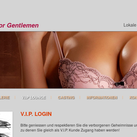
for Gentlemen
Lokale
LERIE
V.I.P LOUNGE
CASTING
INFORMATIONEN
KON
V.I.P. LOGIN
Bitte geniessen und respektieren Sie die verborgenen Geheimnisse u
zu denen Sie gleich als V.I.P. Kunde Zugang haben werden!