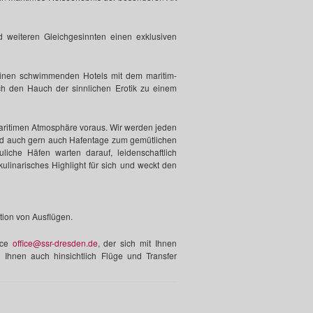
d weiteren Gleichgesinnten einen exklusiven
einen schwimmenden Hotels mit dem maritim-
h den Hauch der sinnlichen Erotik zu einem
aritimen Atmosphäre voraus. Wir werden jeden
und auch gern auch Hafentage zum gemütlichen
che Häfen warten darauf, leidenschaftlich
ulinarisches Highlight für sich und weckt den
tion von Ausflügen.
ice
office@ssr-dresden.de
, der sich mit Ihnen
 Ihnen auch hinsichtlich Flüge und Transfer