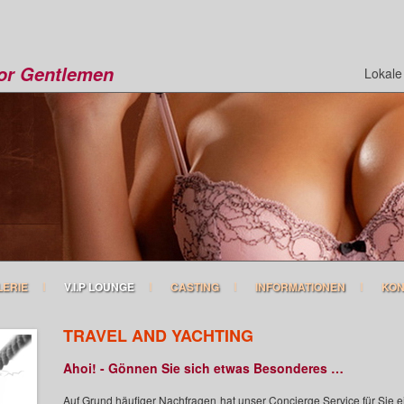
for Gentlemen
Lokale
LERIE
V.I.P LOUNGE
CASTING
INFORMATIONEN
KON
TRAVEL AND YACHTING
Ahoi! - Gönnen Sie sich etwas Besonderes …
Auf Grund häufiger Nachfragen hat unser Concierge Service für Sie e