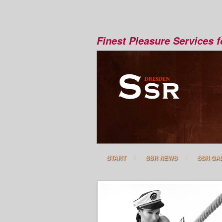
Finest Pleasure Services 
START
SSR NEWS
SSR GA